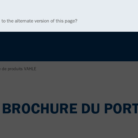
 to the alternate version of this page?
le de produits VAHLE
A BROCHURE DU PORT