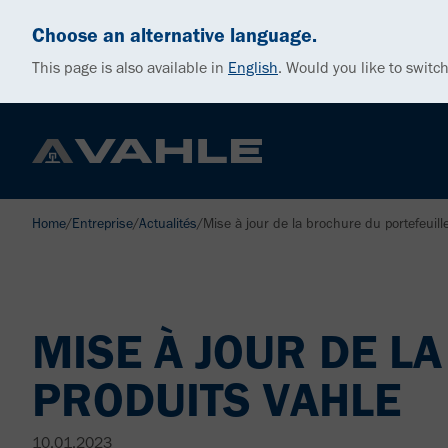
Choose an alternative language.
This page is also available in
English
.
Would you like to switch
Home
/
Entreprise
/
Actualités
/
Mise à jour de la brochure du portefeuil
MISE À JOUR DE L
PRODUITS VAHLE
10.01.2023