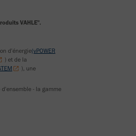
roduits VAHLE".
ion d'énergie
(vPOWER
) et de la
STEM
), une
ue d'ensemble - la gamme