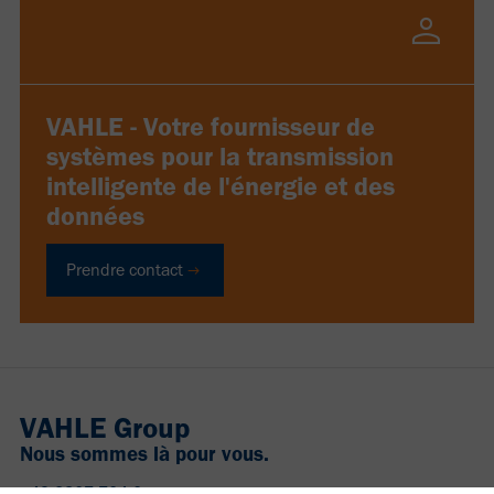
VAHLE - Votre fournisseur de
systèmes pour la transmission
intelligente de l'énergie et des
données
Prendre contact
VAHLE Group
Nous sommes là pour vous.
+49 2307 704-0