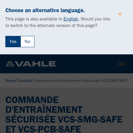
Choose an alternative language.
This page is also available in
English
.
Would you like
to switch to the alternate version of this page?
Yes
No
Home
/
Contrôle
/
Commande d'entraînement sécurisée VCS-SMG-SAFE e
COMMANDE
D'ENTRAÎNEMENT
SÉCURISÉE VCS-SMG-SAFE
ET VCS-PCB-SAFE