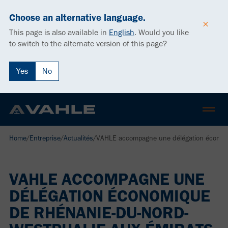
Choose an alternative language.
This page is also available in
English
.
Would you like
to switch to the alternate version of this page?
Yes
No
Home
/
Entreprise
/
Actualités
/
VAHLE accompagne une délégation économi
VAHLE ACCOMPAGNE UNE
DÉLÉGATION ÉCONOMIQUE
DE RHÉNANIE-DU-NORD-