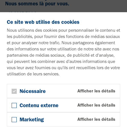
Nous sommes là pour vous.
+49 2307 704-0
info@vahle.de
Ce site web utilise des cookies
Paul Vahle GmbH & Co. KG
Nous utilisons des cookies pour personnaliser le contenu et
Westicker Str. 52
les publicités, pour fournir des fonctions de médias sociaux
59174 Kamen
et pour analyser notre trafic. Nous partageons également
Allemagne
des informations sur votre utilisation de notre site avec nos
partenaires de médias sociaux, de publicité et d'analyse,
Vous souhaitez en savoir plus ?
qui peuvent les combiner avec d'autres informations que
vous leur avez fournies ou qu'ils ont recueillies lors de votre
Documentation
utilisation de leurs services.
Vers la zone de téléchargement
Bulletin d'information
S'inscrire à la newsletter
Nécessaire
Afficher les détails
Suivez-nous
Contenu externe
Afficher les détails
YouTube
Facebook
Marketing
Afficher les détails
LinkedIn