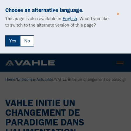
Choose an alternative language.
This page is also available in
English
.
Would you like
to switch to the alternate version of this page?
Yes
No
Home
/
Entreprise
/
Actualités
/
VAHLE initie un changement de paradigme da
VAHLE INITIE UN
CHANGEMENT DE
PARADIGME DANS