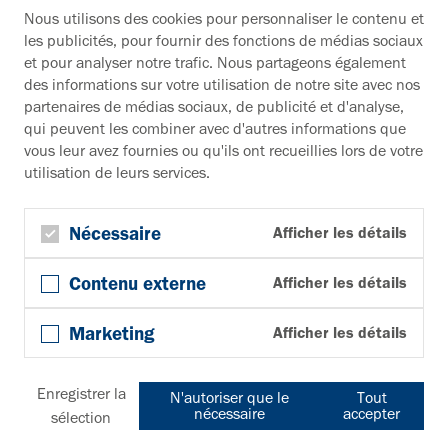
Paul Vahle GmbH & Co. KG
Nous utilisons des cookies pour personnaliser le contenu et
Westicker Str. 52
les publicités, pour fournir des fonctions de médias sociaux
59174 Kamen
et pour analyser notre trafic. Nous partageons également
Allemagne
des informations sur votre utilisation de notre site avec nos
partenaires de médias sociaux, de publicité et d'analyse,
Vous souhaitez en savoir plus ?
qui peuvent les combiner avec d'autres informations que
vous leur avez fournies ou qu'ils ont recueillies lors de votre
Documentation
utilisation de leurs services.
Vers la zone de téléchargement
Bulletin d'information
S'inscrire à la newsletter
Nécessaire
Afficher les détails
Suivez-nous
Contenu externe
Afficher les détails
YouTube
Facebook
Marketing
Afficher les détails
LinkedIn
© Copyright 2026, Paul Vahle GmbH & Co. KG
Cookies
Conditions générales
Protection des données
Enregistrer la
N'autoriser que le
Tout
Mentions légales
Avertissement
Plan du site
nécessaire
accepter
sélection