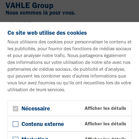
VAHLE Group
Nous sommes là pour vous.
+49 2307 704-0
info@vahle.de
Ce site web utilise des cookies
Paul Vahle GmbH & Co. KG
Nous utilisons des cookies pour personnaliser le contenu et
Westicker Str. 52
les publicités, pour fournir des fonctions de médias sociaux
59174 Kamen
et pour analyser notre trafic. Nous partageons également
Allemagne
des informations sur votre utilisation de notre site avec nos
partenaires de médias sociaux, de publicité et d'analyse,
Vous souhaitez en savoir plus ?
qui peuvent les combiner avec d'autres informations que
vous leur avez fournies ou qu'ils ont recueillies lors de votre
Documentation
utilisation de leurs services.
Vers la zone de téléchargement
Bulletin d'information
S'inscrire à la newsletter
Nécessaire
Afficher les détails
Suivez-nous
Contenu externe
Afficher les détails
YouTube
Facebook