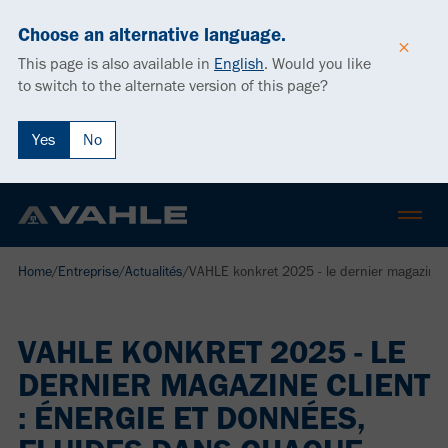
Choose an alternative language.
This page is also available in
English
.
Would you like
to switch to the alternate version of this page?
Yes
No
Home
/
Entreprise
/
Actualités
/
VAHLE konkret 2025 - le dernier magazine c
VAHLE KONKRET 2025 - LE
DERNIER MAGAZINE CLIENT
: ÉNERGIE ET DONNÉES,