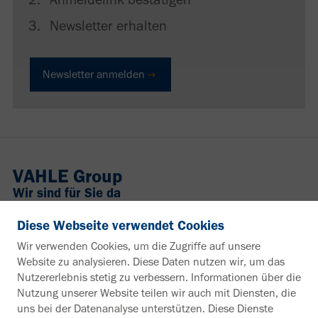
Newsletter erhalten
Newsletter anmelden
VAHLE Group
Wir sind für Sie da
+49 2307 704-0
Diese Webseite verwendet Cookies
info@vahle.de
Wir verwenden Cookies, um die Zugriffe auf unsere
Paul Vahle GmbH & Co. KG
Website zu analysieren. Diese Daten nutzen wir, um das
Westicker Str. 52
Nutzererlebnis stetig zu verbessern. Informationen über die
59174 Kamen
Nutzung unserer Website teilen wir auch mit Diensten, die
Deutschland
uns bei der Datenanalyse unterstützen. Diese Dienste