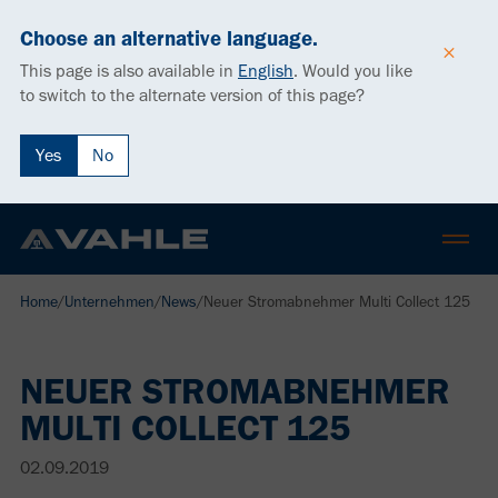
Choose an alternative language.
This page is also available in
English
.
Would you like
to switch to the alternate version of this page?
Yes
No
Home
/
Unternehmen
/
News
/
Neuer Stromabnehmer Multi Collect 125
NEUER STROMABNEHMER
MULTI COLLECT 125
02.09.2019