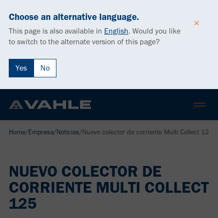
Choose an alternative language.
This page is also available in
English
.
Would you like
to switch to the alternate version of this page?
Yes
No
Home
/
Empresa
/
Noticias
/
Nuevo colector de corriente Multi Collect 125
NUEVO COLECTOR DE
CORRIENTE MULTI COLLECT
125