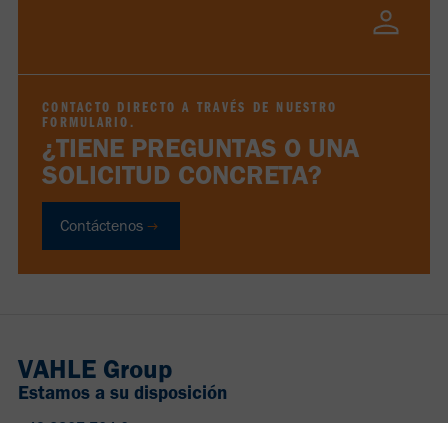
CONTACTO DIRECTO A TRAVÉS DE NUESTRO
FORMULARIO.
¿TIENE PREGUNTAS O UNA
SOLICITUD CONCRETA?
Contáctenos
VAHLE Group
Estamos a su disposición
+49 2307 704-0