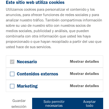
info@vahle.de
Este sitio web utiliza cookies
Paul Vahle GmbH & Co. KG
Utilizamos cookies para personalizar el contenido y los
Westicker Str. 52
anuncios, para ofrecer funciones de redes sociales y para
59174 Kamen
analizar nuestro tráfico. También compartimos información
Alemania
sobre su uso de nuestro sitio con nuestros socios de
medios sociales, publicidad y análisis, que pueden
¿Desea más información?
combinarla con otra información que usted les haya
proporcionado o que hayan recopilado a partir del uso que
Material informativo
usted hace de sus servicios.
A la zona de descargas
Boletín
Suscribirse al boletín de noticias
Necesario
Mostrar detalles
Síguenos en
Contenidos externos
Mostrar detalles
YouTube
Facebook
Marketing
Mostrar detalles
LinkedIn
© Copyright 2026, Paul Vahle GmbH & Co. KG
Cookies
Condiciones generales
Privacidad
Pie de página
Guardar
Solo permitir
Aceptar
Descargo de responsabilidad
Mapa del sitio
necesarias
todo
selección