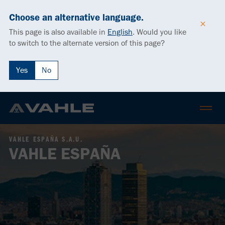
Choose an alternative language.
This page is also available in
English
.
Would you like
to switch to the alternate version of this page?
Yes
No
VAHLE ESPAÑA S.A.U.
VAHLE ESPAÑA