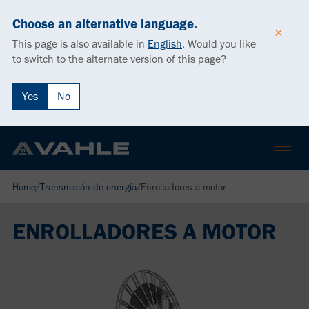
Choose an alternative language.
This page is also available in
English
.
Would you like
to switch to the alternate version of this page?
Yes
No
Home
/
Transmisión de energía
/
Enrolladores a motor
ENROLLADORES A MOTOR