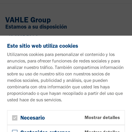
VAHLE Group
Estamos a su disposición
+49 2307 704-0
info@vahle.de
Este sitio web utiliza cookies
Paul Vahle GmbH & Co. KG
Utilizamos cookies para personalizar el contenido y los
Westicker Str. 52
anuncios, para ofrecer funciones de redes sociales y para
59174 Kamen
analizar nuestro tráfico. También compartimos información
Alemania
sobre su uso de nuestro sitio con nuestros socios de
medios sociales, publicidad y análisis, que pueden
¿Desea más información?
combinarla con otra información que usted les haya
proporcionado o que hayan recopilado a partir del uso que
Material informativo
usted hace de sus servicios.
A la zona de descargas
Boletín
Suscribirse al boletín de noticias
Necesario
Mostrar detalles
Síguenos en