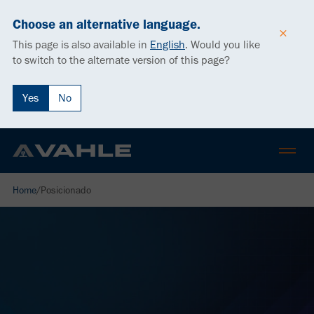
Choose an alternative language.
This page is also available in
English
.
Would you like
to switch to the alternate version of this page?
Yes
No
Home
/
Posicionado