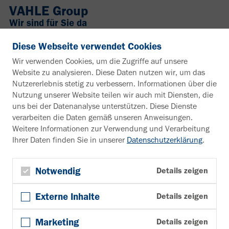
VAHLE Group
Wir sind für Sie da
+49 2307 704-0
Diese Webseite verwendet Cookies
info@vahle.de
Wir verwenden Cookies, um die Zugriffe auf unsere
Paul Vahle GmbH & Co. KG
Website zu analysieren. Diese Daten nutzen wir, um das
Westicker Str. 52
Nutzererlebnis stetig zu verbessern. Informationen über die
59174 Kamen
Nutzung unserer Website teilen wir auch mit Diensten, die
Deutschland
uns bei der Datenanalyse unterstützen. Diese Dienste
verarbeiten die Daten gemäß unseren Anweisungen.
Interesse an weiteren Infos?
Weitere Informationen zur Verwendung und Verarbeitung
Ihrer Daten finden Sie in unserer
Datenschutzerklärung
.
Infomaterial
Zum Downloadbereich
Newsletter
Notwendig
Details zeigen
Newsletter anmelden
Externe Inhalte
Details zeigen
Folgen Sie uns
YouTube
Marketing
Details zeigen
Facebook