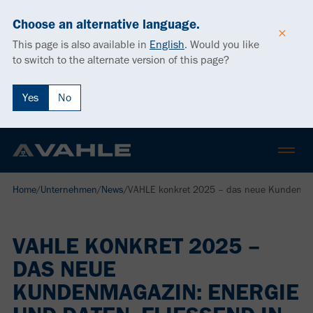
Choose an alternative language.
This page is also available in
English
.
Would you like
to switch to the alternate version of this page?
Yes
No
Home
/
Unternehmen
/
News
/
VAHLE konkret 2025 – das neue Kundenmagaz
VAHLE KONKRET 2025 –
DAS NEUE
KUNDENMAGAZIN: ENERGIE