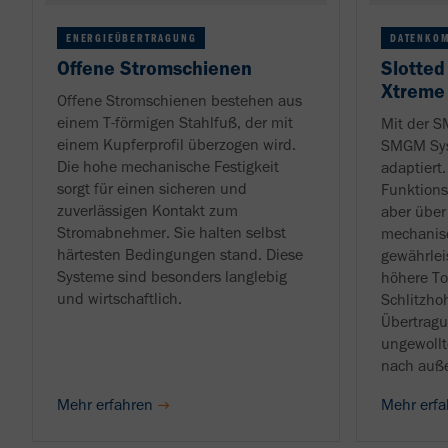
ENERGIEÜBERTRAGUNG
DATENKO
Offene Stromschienen
Slotted
Xtreme
Offene Stromschienen bestehen aus
einem T-förmigen Stahlfuß, der mit
Mit der 
einem Kupferprofil überzogen wird.
SMGM Sys
Die hohe mechanische Festigkeit
adaptiert
sorgt für einen sicheren und
Funktions
zuverlässigen Kontakt zum
aber über
Stromabnehmer. Sie halten selbst
mechanis
härtesten Bedingungen stand. Diese
gewährlei
Systeme sind besonders langlebig
höhere To
und wirtschaftlich.
Schlitzho
Übertragu
ungewollt
nach auß
Mehr erfahren
Mehr erfa