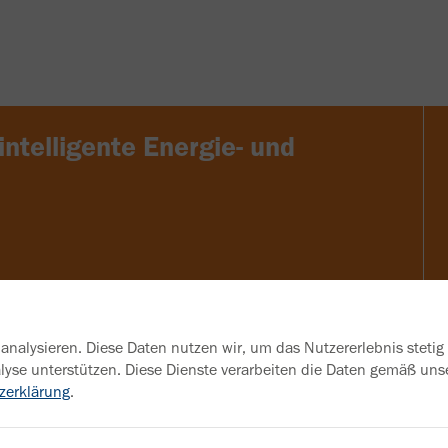
intelligente Energie- und
analysieren. Diese Daten nutzen wir, um das Nutzererlebnis stetig
nalyse unterstützen. Diese Dienste verarbeiten die Daten gemäß 
zerklärung
.
Interesse an weiteren Infos?