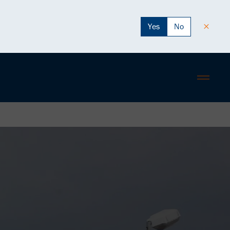
Yes
No