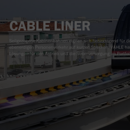
CABLE LINER
Seilgezogene Kabinenbahnen eignen sich hervorragend für 
ebenerdigen Personenverkehr auf kurzen Strecken. VAHLE hat
Lösungen für den Antrieb und die Stromversorgung im Portfol