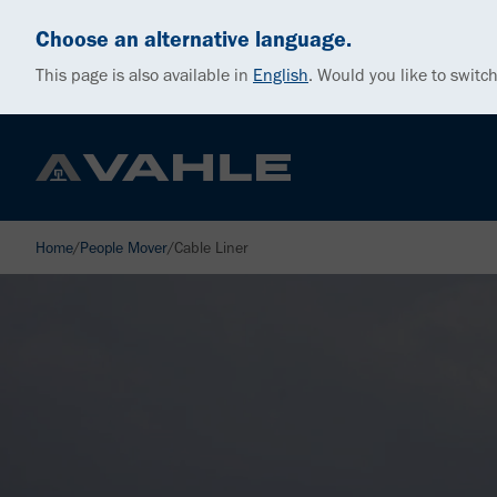
Choose an alternative language.
This page is also available in
English
.
Would you like to switch
Home
/
People Mover
/
Cable Liner