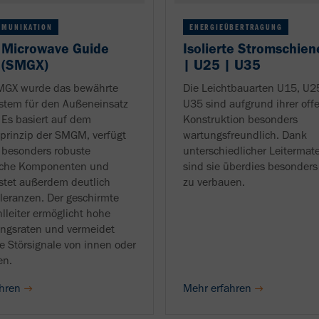
MMUNIKATION
ENERGIEÜBERTRAGUNG
 Microwave Guide
Isolierte Stromschie
 (SMGX)
| U25 | U35
SMGX wurde das bewährte
Die Leichtbauarten U15, U2
tem für den Außeneinsatz
U35 sind aufgrund ihrer off
. Es basiert auf dem
Konstruktion besonders
prinzip der SMGM, verfügt
wartungsfreundlich. Dank
 besonders robuste
unterschiedlicher Leitermate
che Komponenten und
sind sie überdies besonders 
stet außerdem deutlich
zu verbauen.
leranzen. Der geschirmte
hlleiter ermöglicht hohe
ngsraten und vermeidet
e Störsignale von innen oder
en.
hren
Mehr erfahren