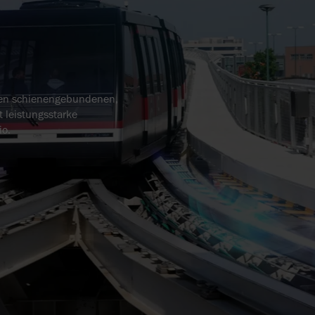
den schienengebundenen,
 leistungsstarke
io.