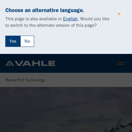
Choose an alternative language.
This page is also available in
English
.
Would you like
to switch to the alternate version of this page?
Yes
No
Home
/
Port Technology