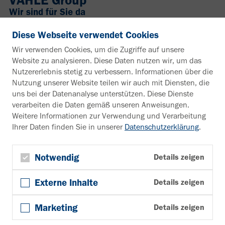
Wir sind für Sie da
+49 2307 704-0
Diese Webseite verwendet Cookies
info@vahle.de
Wir verwenden Cookies, um die Zugriffe auf unsere
Paul Vahle GmbH & Co. KG
Website zu analysieren. Diese Daten nutzen wir, um das
Westicker Str. 52
Nutzererlebnis stetig zu verbessern. Informationen über die
59174 Kamen
Nutzung unserer Website teilen wir auch mit Diensten, die
Deutschland
uns bei der Datenanalyse unterstützen. Diese Dienste
verarbeiten die Daten gemäß unseren Anweisungen.
Interesse an weiteren Infos?
Weitere Informationen zur Verwendung und Verarbeitung
Ihrer Daten finden Sie in unserer
Datenschutzerklärung
.
Infomaterial
Zum Downloadbereich
Newsletter
Notwendig
Details zeigen
Newsletter anmelden
Externe Inhalte
Details zeigen
Folgen Sie uns
YouTube
Marketing
Details zeigen
Facebook
LinkedIn