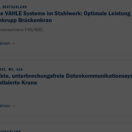
, DEUTSCHLAND
e VAHLE Systeme im Stahlwerk: Optimale Leistung 
nkrupp Brückenkran
tromschiene F45/600
ahren
OVE, WV, USA
te, unterbrechungsfreie Datenkommunikationssys
tisierte Krane
ahren
EUTSCHLAND