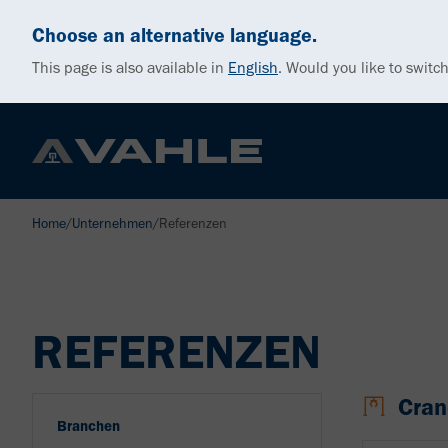
Choose an alternative language.
This page is also available in
English
.
Would you like to switch
Home
/
Unternehmen
/
Referenzen
REFERENZEN
Cran
Branchen