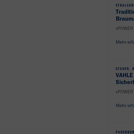
STRALSUN
Traditi
Brauma
vPOWER 
Mehr erf
STADEN, 
VAHLE 
Sicher
vPOWER 
Mehr erf
PADERBOR