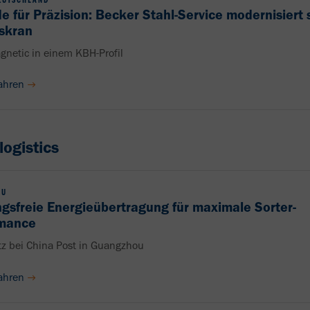
e für Präzision: Becker Stahl-Service modernisiert 
skran
netic in einem KBH-Profil
ahren
logistics
OU
gsfreie Energieübertragung für maximale Sorter-
rmance
tz bei China Post in Guangzhou
ahren