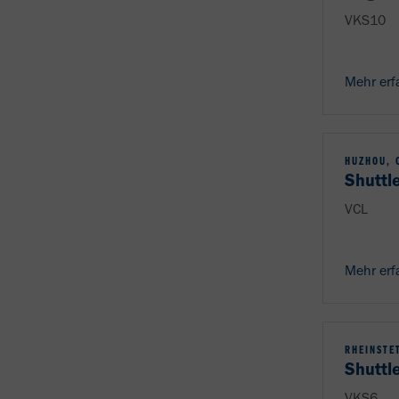
VKS10
Mehr erf
HUZHOU, 
Shuttl
VCL
Mehr erf
RHEINSTE
Shuttl
VKS6