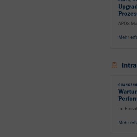
Upgrad
Prozes
APOS Mag
Mehr erf
Intra
GUANGZH
Wartun
Perfo
Im Einsa
Mehr erf