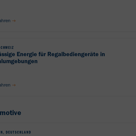
ahren
SCHWEIZ
ässige Energie für Regalbediengeräte in
ühlumgebungen
ahren
motive
N, DEUTSCHLAND