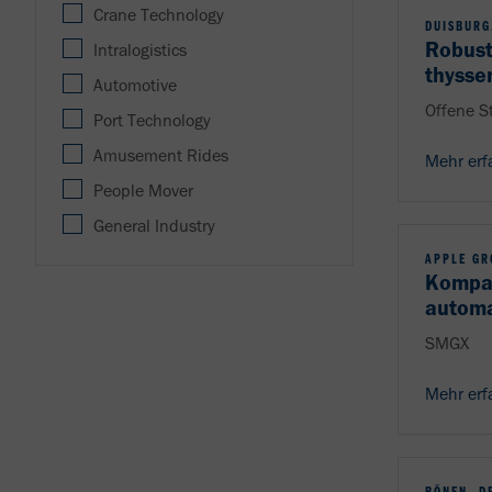
Crane Technology
DUISBURG
Robust
Intralogistics
thysse
Automotive
Offene S
Port Technology
Amusement Rides
Mehr erf
People Mover
General Industry
APPLE GR
Kompak
automa
SMGX
Mehr erf
BÖNEN, D