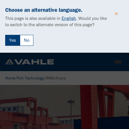
Choose an alternative language.
This page is also available in
English
.
Would you like
to switch to the alternate version of this page?
Yes
No
Home
/
Port Technology
/
RMG-Krane