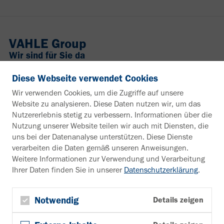
VAHLE Group
Wir sind für Sie da
+49 2307 704-0
Diese Webseite verwendet Cookies
info@vahle.de
Wir verwenden Cookies, um die Zugriffe auf unsere
Paul Vahle GmbH & Co. KG
Website zu analysieren. Diese Daten nutzen wir, um das
Westicker Str. 52
Nutzererlebnis stetig zu verbessern. Informationen über die
59174 Kamen
Nutzung unserer Website teilen wir auch mit Diensten, die
Deutschland
uns bei der Datenanalyse unterstützen. Diese Dienste
verarbeiten die Daten gemäß unseren Anweisungen.
Interesse an weiteren Infos?
Weitere Informationen zur Verwendung und Verarbeitung
Ihrer Daten finden Sie in unserer
Datenschutzerklärung
.
Infomaterial
Zum Downloadbereich
Newsletter
Notwendig
Details zeigen
Newsletter anmelden