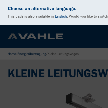
Choose an alternative language.
This page is also available in
English
.
Would you like to switch
Home
/
Energieübertragung
/
Kleine Leitungswagen
KLEINE LEITUNGS