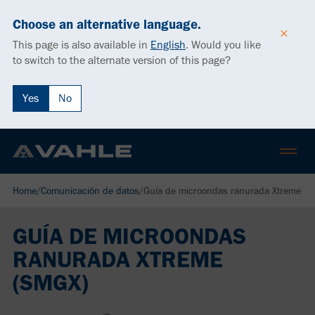
Choose an alternative language.
This page is also available in
English
.
Would you like
to switch to the alternate version of this page?
Yes
No
Home
/
Comunicación de datos
/
Guía de microondas ranurada Xtreme (
GUÍA DE MICROONDAS
RANURADA XTREME
(SMGX)