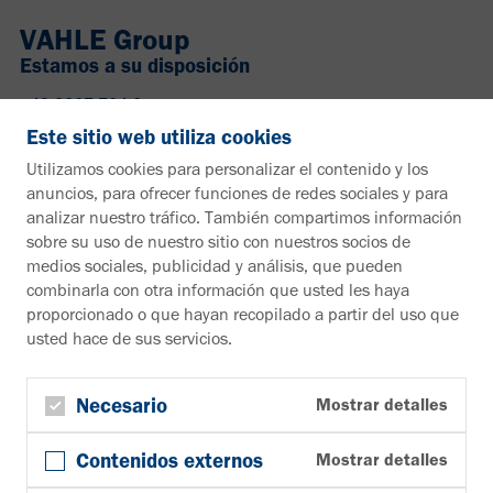
VAHLE Group
Estamos a su disposición
+49 2307 704-0
info@vahle.de
Este sitio web utiliza cookies
Paul Vahle GmbH & Co. KG
Utilizamos cookies para personalizar el contenido y los
Westicker Str. 52
anuncios, para ofrecer funciones de redes sociales y para
59174 Kamen
analizar nuestro tráfico. También compartimos información
Alemania
sobre su uso de nuestro sitio con nuestros socios de
medios sociales, publicidad y análisis, que pueden
¿Desea más información?
combinarla con otra información que usted les haya
proporcionado o que hayan recopilado a partir del uso que
Material informativo
usted hace de sus servicios.
A la zona de descargas
Boletín
Suscribirse al boletín de noticias
Necesario
Mostrar detalles
Síguenos en
Contenidos externos
Mostrar detalles
YouTube