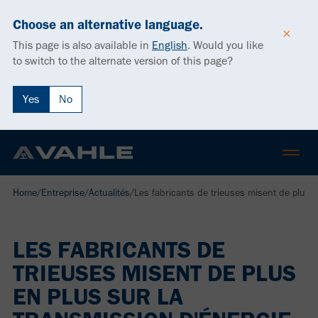
Choose an alternative language.
This page is also available in
English
.
Would you like
to switch to the alternate version of this page?
Yes
No
Home
/
Entreprise
/
Actualités
/
Les fabricants de trieuses misent de plus 
LES FABRICANTS DE
TRIEUSES MISENT DE PLUS
EN PLUS SUR LA