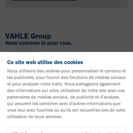
VAHLE Group
Nous sommes là pour vous.
+49 2307 704-0
info@vahle.de
Ce site web utilise des cookies
Paul Vahle GmbH & Co. KG
Nous utilisons des cookies pour personnaliser le contenu et
Westicker Str. 52
les publicités, pour fournir des fonctions de médias sociaux
59174 Kamen
et pour analyser notre trafic. Nous partageons également
Allemagne
des informations sur votre utilisation de notre site avec nos
partenaires de médias sociaux, de publicité et d'analyse,
Vous souhaitez en savoir plus ?
qui peuvent les combiner avec d'autres informations que
vous leur avez fournies ou qu'ils ont recueillies lors de votre
Documentation
utilisation de leurs services.
Vers la zone de téléchargement
Bulletin d'information
S'inscrire à la newsletter