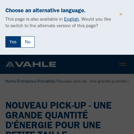
Choose an alternative language.
This page is also available in
English
.
Would you like
to switch to the alternate version of this page?
Yes
No
Home
/
Entreprise
/
Actualités
/
Nouveau pick-up - Une grande quantité d'éne
NOUVEAU PICK-UP - UNE
GRANDE QUANTITÉ
D'ÉNERGIE POUR UNE