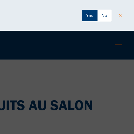
Yes
No
ITS AU SALON