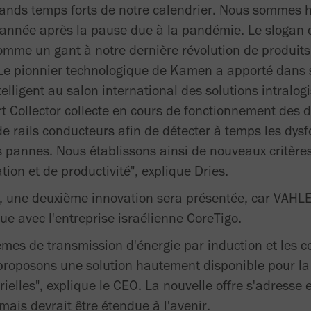
rands temps forts de notre calendrier. Nous sommes h
année après la pause due à la pandémie. Le slogan d
comme un gant à notre dernière révolution de produits
e pionnier technologique de Kamen a apporté dans 
telligent au salon international des solutions intralogi
t Collector collecte en cours de fonctionnement des 
e rails conducteurs afin de détecter à temps les dy
es pannes. Nous établissons ainsi de nouveaux critère
lation et de productivité", explique Dries.
or, une deuxième innovation sera présentée, car VAH
ue avec l'entreprise israélienne CoreTigo.
mes de transmission d'énergie par induction et les c
 proposons une solution hautement disponible pour 
ielles", explique le CEO. La nouvelle offre s'adresse 
mais devrait être étendue à l'avenir.