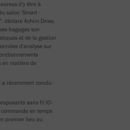
eureux d'y être à
u salon 'Smart -
", déclare Achim Dries,
ses bagages son
stiques et de la gestion
données d'analyse sur
sfonctionnements
s en matière de
LE a récemment conclu
omposants sans fil IO-
la commande en temps
en premier lieu au