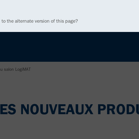
 to the alternate version of this page?
au salon LogiMAT
SES NOUVEAUX PRODU