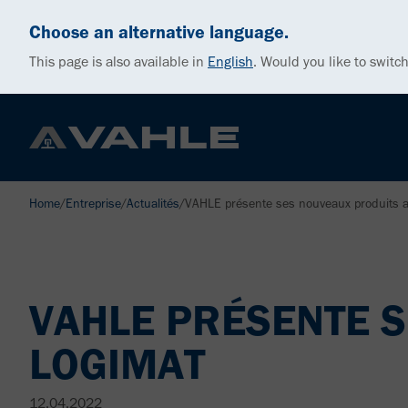
Choose an alternative language.
This page is also available in
English
.
Would you like to switch
Home
/
Entreprise
/
Actualités
/
VAHLE présente ses nouveaux produits 
VAHLE PRÉSENTE 
LOGIMAT
12.04.2022