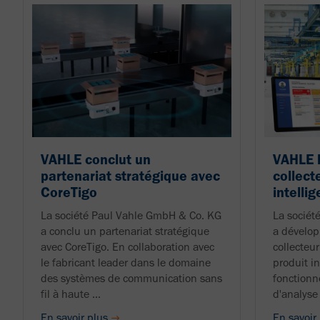
VAHLE conclut un
VAHLE l
partenariat stratégique avec
collect
CoreTigo
intelli
La société Paul Vahle GmbH & Co. KG
La sociét
a conclu un partenariat stratégique
a dévelop
avec CoreTigo. En collaboration avec
collecteur
le fabricant leader dans le domaine
produit i
des systèmes de communication sans
fonction
fil à haute ...
d'analyse 
En savoir plus
En savoir