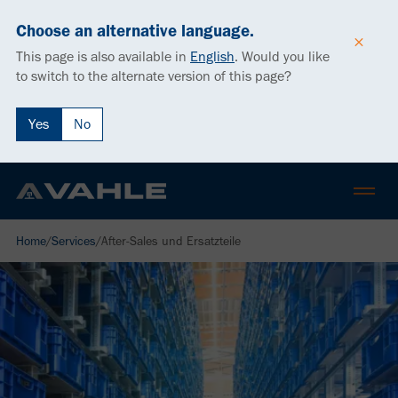
Choose an alternative language.
This page is also available in
English
.
Would you like
to switch to the alternate version of this page?
Yes
No
Home
/
Services
/
After-Sales und Ersatzteile