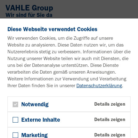
VAHLE Group
Wir sind für Sie da
+49 2307 704-0
Diese Webseite verwendet Cookies
info@vahle.de
Wir verwenden Cookies, um die Zugriffe auf unsere
Paul Vahle GmbH & Co. KG
Website zu analysieren. Diese Daten nutzen wir, um das
Westicker Str. 52
Nutzererlebnis stetig zu verbessern. Informationen über die
59174 Kamen
Nutzung unserer Website teilen wir auch mit Diensten, die
Deutschland
uns bei der Datenanalyse unterstützen. Diese Dienste
verarbeiten die Daten gemäß unseren Anweisungen.
Interesse an weiteren Infos?
Weitere Informationen zur Verwendung und Verarbeitung
Ihrer Daten finden Sie in unserer
Datenschutzerklärung
.
Infomaterial
Zum Downloadbereich
Newsletter
Notwendig
Details zeigen
Newsletter anmelden
Externe Inhalte
Details zeigen
Folgen Sie uns
YouTube
Marketing
Details zeigen
Facebook