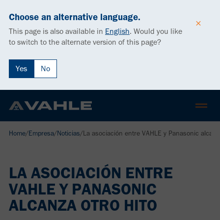
Choose an alternative language.
This page is also available in
English
.
Would you like
to switch to the alternate version of this page?
Yes
No
Home
/
Empresa
/
Noticias
/
La asociación entre VAHLE y Panasonic alcanza
LA ASOCIACIÓN ENTRE
VAHLE Y PANASONIC
ALCANZA OTRO HITO