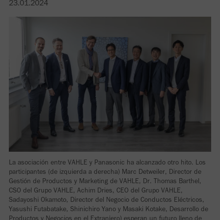
23.01.2024
La asociación entre VAHLE y Panasonic ha alcanzado otro hito. Los
participantes (de izquierda a derecha) Marc Detweiler, Director de
Gestión de Productos y Marketing de VAHLE, Dr. Thomas Barthel,
CSO del Grupo VAHLE, Achim Dries, CEO del Grupo VAHLE,
Sadayoshi Okamoto, Director del Negocio de Conductos Eléctricos,
Yasushi Futabatake, Shinichiro Yano y Masaki Kotake, Desarrollo de
Productos y Negocios en el Extranjero) esperan un futuro lleno de