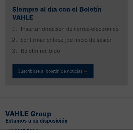
Siempre al día con el Boletín
VAHLE
Insertar dirección de correo electrónico
confirmar enlace ]de inicio de sesión
Boletín recibido
Suscribirse al boletín de noticias
VAHLE Group
Estamos a su disposición
+49 2307 704-0