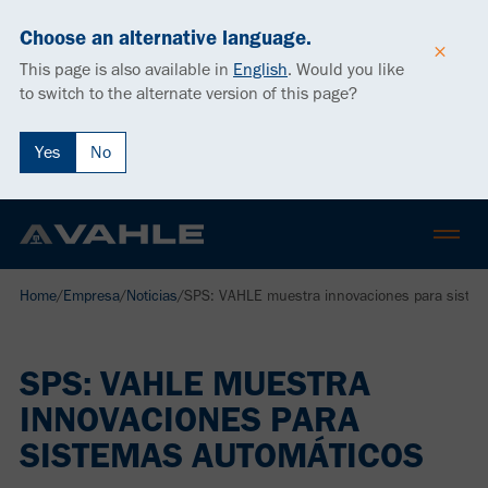
Choose an alternative language.
This page is also available in
English
.
Would you like
to switch to the alternate version of this page?
Yes
No
Home
/
Empresa
/
Noticias
/
SPS: VAHLE muestra innovaciones para siste
SPS: VAHLE MUESTRA
INNOVACIONES PARA
SISTEMAS AUTOMÁTICOS