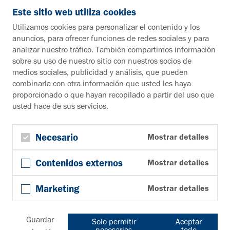
info@vahle.de
Este sitio web utiliza cookies
Paul Vahle GmbH & Co. KG
Utilizamos cookies para personalizar el contenido y los
Westicker Str. 52
anuncios, para ofrecer funciones de redes sociales y para
59174 Kamen
analizar nuestro tráfico. También compartimos información
Alemania
sobre su uso de nuestro sitio con nuestros socios de
medios sociales, publicidad y análisis, que pueden
¿Desea más información?
combinarla con otra información que usted les haya
proporcionado o que hayan recopilado a partir del uso que
Material informativo
usted hace de sus servicios.
A la zona de descargas
Boletín
Suscribirse al boletín de noticias
Necesario
Mostrar detalles
Síguenos en
Contenidos externos
Mostrar detalles
YouTube
Facebook
Marketing
Mostrar detalles
LinkedIn
© Copyright 2026, Paul Vahle GmbH & Co. KG
Cookies
Condiciones generales
Privacidad
Pie de página
Guardar
Solo permitir
Aceptar
Descargo de responsabilidad
Mapa del sitio
necesarias
todo