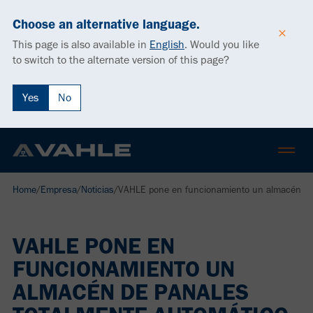
Choose an alternative language.
This page is also available in
English
.
Would you like
to switch to the alternate version of this page?
Yes
No
Home
/
Empresa
/
Noticias
/
VAHLE pone en funcionamiento un almacén de 
VAHLE PONE EN
FUNCIONAMIENTO UN
ALMACÉN DE PANALES