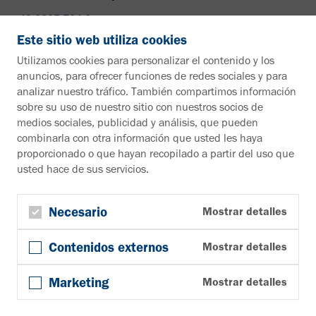
+49 2307 704-0
info@vahle.de
Este sitio web utiliza cookies
Paul Vahle GmbH & Co. KG
Utilizamos cookies para personalizar el contenido y los
Westicker Str. 52
anuncios, para ofrecer funciones de redes sociales y para
59174 Kamen
analizar nuestro tráfico. También compartimos información
Alemania
sobre su uso de nuestro sitio con nuestros socios de
medios sociales, publicidad y análisis, que pueden
¿Desea más información?
combinarla con otra información que usted les haya
proporcionado o que hayan recopilado a partir del uso que
Material informativo
usted hace de sus servicios.
A la zona de descargas
Boletín
Suscribirse al boletín de noticias
Necesario
Mostrar detalles
Síguenos en
Contenidos externos
Mostrar detalles
YouTube
Facebook
Marketing
Mostrar detalles
LinkedIn
© Copyright 2026, Paul Vahle GmbH & Co. KG