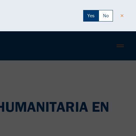
Yes
No
HUMANITARIA EN