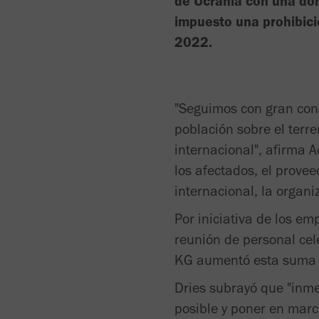
de Ucrania con una do
impuesto una prohibici
2022.
"Seguimos con gran cons
población sobre el terre
internacional", afirma 
los afectados, el prove
internacional, la organ
Por iniciativa de los em
reunión de personal ce
KG aumentó esta suma 
Dries subrayó que "inm
posible y poner en marc