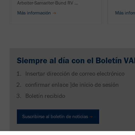
Arbeiter-Samariter-Bund RV ...
Más información
Más info
Siempre al día con el Boletín V
Insertar dirección de correo electrónico
confirmar enlace ]de inicio de sesión
Boletín recibido
Suscribirse al boletín de noticias