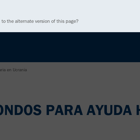
 to the alternate version of this page?
ria en Ucrania
ONDOS PARA AYUDA 