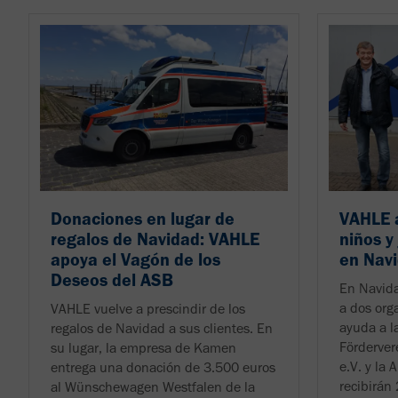
Donaciones en lugar de
VAHLE 
regalos de Navidad: VAHLE
niños y
apoya el Vagón de los
en Nav
Deseos del ASB
En Navid
a dos org
VAHLE vuelve a prescindir de los
ayuda a la
regalos de Navidad a sus clientes. En
Förderver
su lugar, la empresa de Kamen
e.V. y la 
entrega una donación de 3.500 euros
recibirán 
al Wünschewagen Westfalen de la