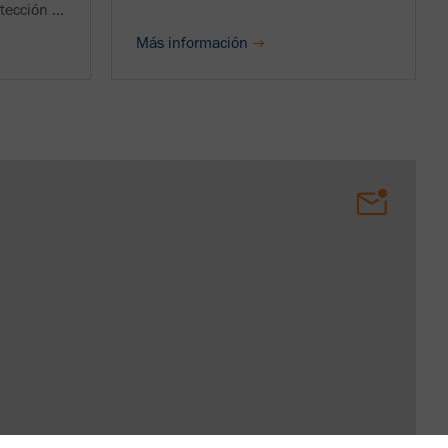
ección ...
Más información