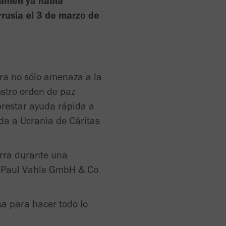
Kamen ya había
rrusia el 3 de marzo de
rra no sólo amenaza a la
estro orden de paz
prestar ayuda rápida a
da a Ucrania de Cáritas
erra durante una
s. Paul Vahle GmbH & Co
a para hacer todo lo