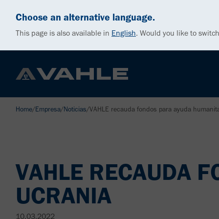
Choose an alternative language.
This page is also available in
English
.
Would you like to switch
Home
/
Empresa
/
Noticias
/
VAHLE recauda fondos para ayuda humanita
VAHLE RECAUDA F
UCRANIA
10.03.2022