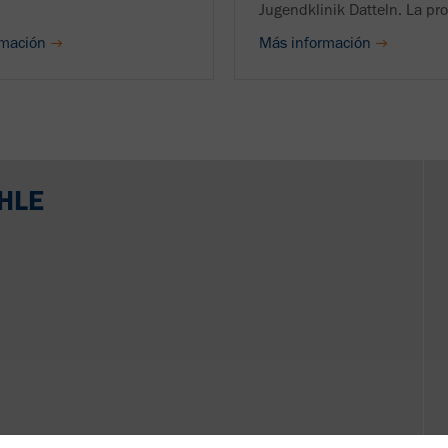
Jugendklinik Datteln. La prot
rmación
Más información
AHLE