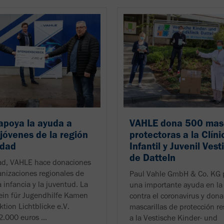
apoya la ayuda a
VAHLE dona 500 masc
 jóvenes de la región
protectoras a la Clíni
idad
Infantil y Juvenil Vest
de Datteln
ad, VAHLE hace donaciones
anizaciones regionales de
Paul Vahle GmbH & Co. KG 
 infancia y la juventud. La
una importante ayuda en la
ein für Jugendhilfe Kamen
contra el coronavirus y don
Aktion Lichtblicke e.V.
mascarillas de protección re
2.000 euros ...
a la Vestische Kinder- und