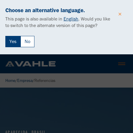
Choose an alternative language.
This page is also available in
English
.
Would you like
to switch to the alternate version of this page?
Yes
No
Home
/
Empresa
/
Referencias
APARECIDA, BRASIL