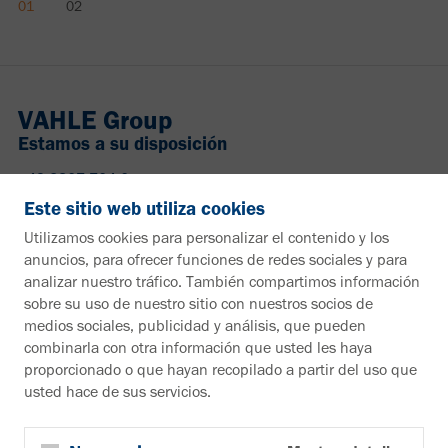
VAHLE Group
Estamos a su disposición
+49 2307 704-0
info@vahle.de
Este sitio web utiliza cookies
Paul Vahle GmbH & Co. KG
Utilizamos cookies para personalizar el contenido y los
Westicker Str. 52
anuncios, para ofrecer funciones de redes sociales y para
59174 Kamen
analizar nuestro tráfico. También compartimos información
Alemania
sobre su uso de nuestro sitio con nuestros socios de
medios sociales, publicidad y análisis, que pueden
¿Desea más información?
combinarla con otra información que usted les haya
proporcionado o que hayan recopilado a partir del uso que
Material informativo
usted hace de sus servicios.
A la zona de descargas
Boletín
Suscribirse al boletín de noticias