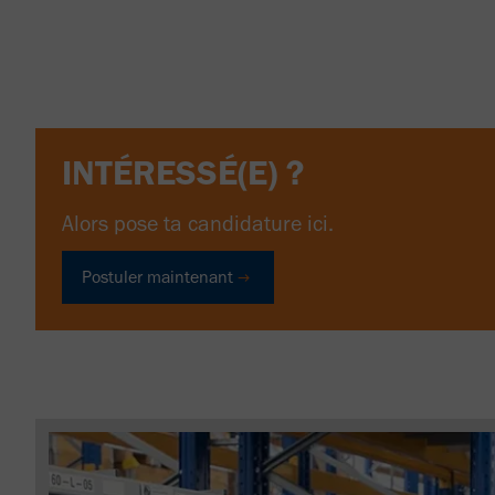
INTÉRESSÉ(E) ?
Alors pose ta candidature ici.
Postuler maintenant