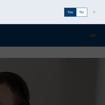
Yes
No