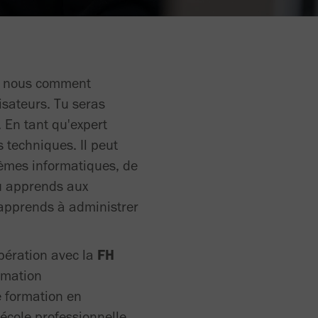
ez nous comment
isateurs. Tu seras
 En tant qu'expert
 techniques. Il peut
tèmes informatiques, de
tu apprends aux
u apprends à administrer
pération avec la
FH
rmation
e formation en
école professionnelle,