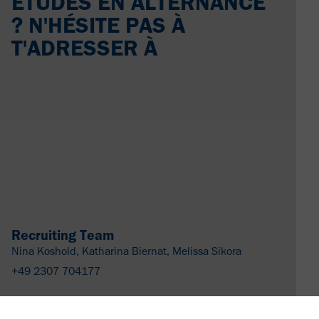
ÉTUDES EN ALTERNANCE
? N'HÉSITE PAS À
T'ADRESSER À
Recruiting Team
Nina Koshold, Katharina Biernat, Melissa Sikora
+49 2307 704177