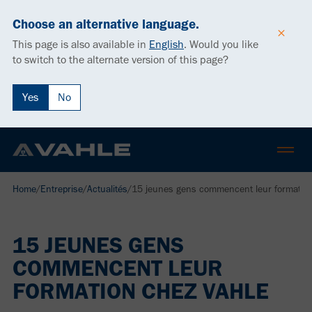
Choose an alternative language.
This page is also available in
English
.
Would you like
to switch to the alternate version of this page?
Yes
No
Home
/
Entreprise
/
Actualités
/
15 jeunes gens commencent leur formatio
15 JEUNES GENS
COMMENCENT LEUR
FORMATION CHEZ VAHLE