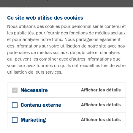
+49 2307 704-0
info@vahle.de
Ce site web utilise des cookies
Paul Vahle GmbH & Co. KG
Nous utilisons des cookies pour personnaliser le contenu et
Westicker Str. 52
les publicités, pour fournir des fonctions de médias sociaux
59174 Kamen
et pour analyser notre trafic. Nous partageons également
Allemagne
des informations sur votre utilisation de notre site avec nos
partenaires de médias sociaux, de publicité et d'analyse,
Vous souhaitez en savoir plus ?
qui peuvent les combiner avec d'autres informations que
vous leur avez fournies ou qu'ils ont recueillies lors de votre
Documentation
utilisation de leurs services.
Vers la zone de téléchargement
Bulletin d'information
S'inscrire à la newsletter
Nécessaire
Afficher les détails
Suivez-nous
Contenu externe
Afficher les détails
YouTube
Facebook
Marketing
Afficher les détails
LinkedIn
© Copyright 2026, Paul Vahle GmbH & Co. KG