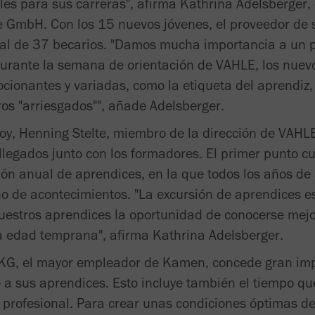
les para sus carreras", afirma Kathrina Adelsberger,
e GmbH. Con los 15 nuevos jóvenes, el proveedor de
tal de 37 becarios. "Damos mucha importancia a un 
 Durante la semana de orientación de VAHLE, los nue
cionantes y variadas, como la etiqueta del aprendiz,
ros "arriesgados"", añade Adelsberger.
oy, Henning Stelte, miembro de la dirección de VAHL
 llegados junto con los formadores. El primer punto c
sión anual de aprendices, en la que todos los años de
no de acontecimientos. "La excursión de aprendices 
uestros aprendices la oportunidad de conocerse mejor
a edad temprana", afirma Kathrina Adelsberger.
G, el mayor empleador de Kamen, concede gran impo
 a sus aprendices. Esto incluye también el tiempo qu
 profesional. Para crear unas condiciones óptimas de