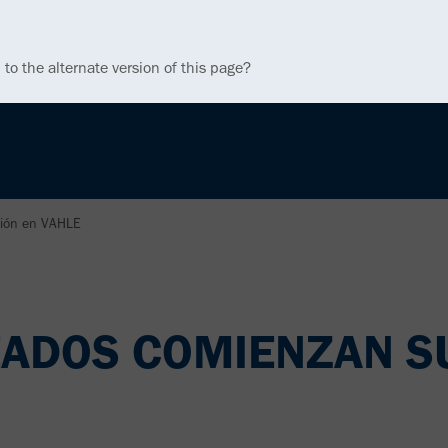
 to the alternate version of this page?
ción en VAHLE
EADOS COMIENZAN S