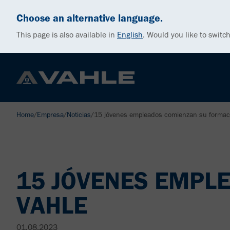
Choose an alternative language.
This page is also available in
English
.
Would you like to switch
Home
/
Empresa
/
Noticias
/
15 jóvenes empleados comienzan su forma
15 JÓVENES EMPL
VAHLE
01.08.2023