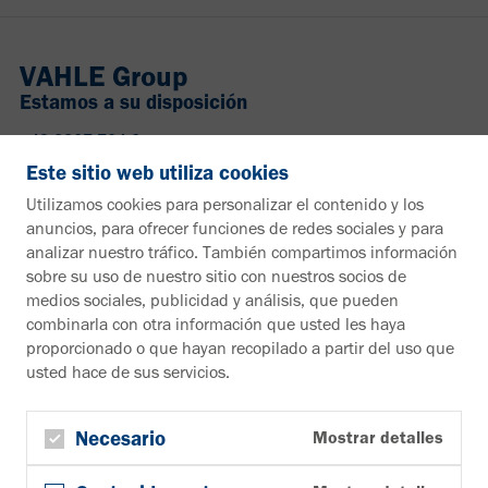
VAHLE Group
Estamos a su disposición
+49 2307 704-0
info@vahle.de
Este sitio web utiliza cookies
Paul Vahle GmbH & Co. KG
Utilizamos cookies para personalizar el contenido y los
Westicker Str. 52
anuncios, para ofrecer funciones de redes sociales y para
59174 Kamen
analizar nuestro tráfico. También compartimos información
Alemania
sobre su uso de nuestro sitio con nuestros socios de
medios sociales, publicidad y análisis, que pueden
¿Desea más información?
combinarla con otra información que usted les haya
proporcionado o que hayan recopilado a partir del uso que
Material informativo
usted hace de sus servicios.
A la zona de descargas
Boletín
Suscribirse al boletín de noticias
Necesario
Mostrar detalles
Síguenos en