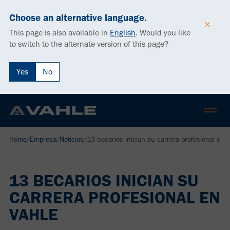
Choose an alternative language.
This page is also available in
English
.
Would you like
to switch to the alternate version of this page?
Yes
No
Home
/
Empresa
/
Noticias
/
13 becarios inician su carrera profesional en
13 BECARIOS INICIAN SU
CARRERA PROFESIONAL EN
VAHLE