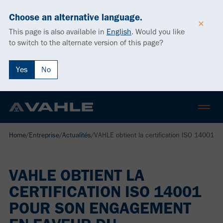
Choose an alternative language.
This page is also available in
English
.
Would you like
to switch to the alternate version of this page?
Yes
No
Home
/
Entreprise
/
Actualités
/
VAHLE obtient la certification ISO 14001 
VAHLE OBTIENT LA
CERTIFICATION ISO 14001
POUR SON ENGAGEMENT