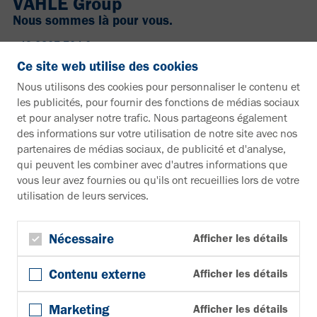
VAHLE Group
Nous sommes là pour vous.
+49 2307 704-0
info@vahle.de
Ce site web utilise des cookies
Paul Vahle GmbH & Co. KG
Nous utilisons des cookies pour personnaliser le contenu et
Westicker Str. 52
les publicités, pour fournir des fonctions de médias sociaux
59174 Kamen
et pour analyser notre trafic. Nous partageons également
Allemagne
des informations sur votre utilisation de notre site avec nos
partenaires de médias sociaux, de publicité et d'analyse,
Vous souhaitez en savoir plus ?
qui peuvent les combiner avec d'autres informations que
vous leur avez fournies ou qu'ils ont recueillies lors de votre
Documentation
utilisation de leurs services.
Vers la zone de téléchargement
Bulletin d'information
S'inscrire à la newsletter
Nécessaire
Afficher les détails
Suivez-nous
Contenu externe
Afficher les détails
YouTube
Facebook
Marketing
Afficher les détails