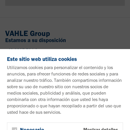
VAHLE Group
Estamos a su disposición
+49 2307 704-0
info@vahle.de
Este sitio web utiliza cookies
Paul Vahle GmbH & Co. KG
Utilizamos cookies para personalizar el contenido y los
Westicker Str. 52
anuncios, para ofrecer funciones de redes sociales y para
59174 Kamen
analizar nuestro tráfico. También compartimos información
Alemania
sobre su uso de nuestro sitio con nuestros socios de
medios sociales, publicidad y análisis, que pueden
¿Desea más información?
combinarla con otra información que usted les haya
proporcionado o que hayan recopilado a partir del uso que
Material informativo
usted hace de sus servicios.
A la zona de descargas
Boletín
Suscribirse al boletín de noticias
Necesario
Mostrar detalles