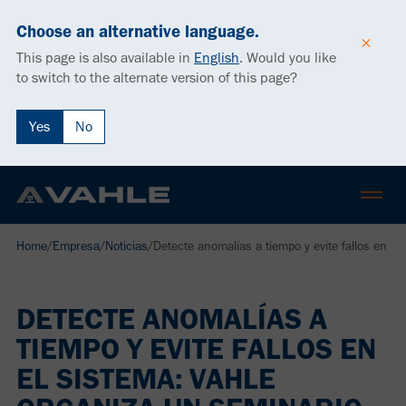
Choose an alternative language.
This page is also available in
English
.
Would you like
to switch to the alternate version of this page?
Yes
No
Home
/
Empresa
/
Noticias
/
Detecte anomalías a tiempo y evite fallos en e
DETECTE ANOMALÍAS A
TIEMPO Y EVITE FALLOS EN
EL SISTEMA: VAHLE