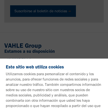
Suscribirse al boletín de noticias
VAHLE Group
Estamos a su disposición
+49 2307 704-0
info@vahle.de
Este sitio web utiliza cookies
Paul Vahle GmbH & Co. KG
Utilizamos cookies para personalizar el contenido y los
Westicker Str. 52
anuncios, para ofrecer funciones de redes sociales y para
59174 Kamen
analizar nuestro tráfico. También compartimos información
Alemania
sobre su uso de nuestro sitio con nuestros socios de
medios sociales, publicidad y análisis, que pueden
¿Desea más información?
combinarla con otra información que usted les haya
proporcionado o que hayan recopilado a partir del uso que
Material informativo