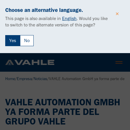
Choose an alternative language.
This page is also available in
English
.
Would you like
to switch to the alternate version of this page?
Yes
No
Home
/
Empresa
/
Noticias
/
VAHLE Automation GmbH ya forma parte del 
VAHLE AUTOMATION GMBH
YA FORMA PARTE DEL
GRUPO VAHLE