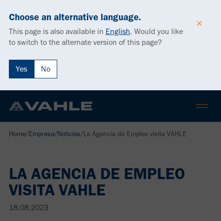
Choose an alternative language.
This page is also available in
English
.
Would you like
to switch to the alternate version of this page?
Yes
No
Home
/
Empresa
/
Noticias
/
La Agencia de Empleo visita VAHLE
LA AGENCIA DE EMPLEO
VISITA VAHLE
18.08.2023