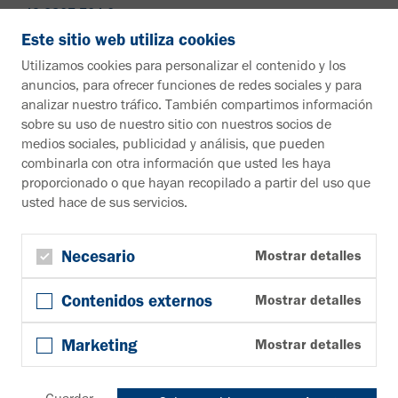
+49 2307 704-0
info@vahle.de
Este sitio web utiliza cookies
Paul Vahle GmbH & Co. KG
Utilizamos cookies para personalizar el contenido y los
Westicker Str. 52
anuncios, para ofrecer funciones de redes sociales y para
59174 Kamen
analizar nuestro tráfico. También compartimos información
Alemania
sobre su uso de nuestro sitio con nuestros socios de
medios sociales, publicidad y análisis, que pueden
¿Desea más información?
combinarla con otra información que usted les haya
proporcionado o que hayan recopilado a partir del uso que
Material informativo
usted hace de sus servicios.
A la zona de descargas
Boletín
Suscribirse al boletín de noticias
Necesario
Mostrar detalles
Síguenos en
Contenidos externos
Mostrar detalles
YouTube
Facebook
Marketing
Mostrar detalles
LinkedIn
© Copyright 2026, Paul Vahle GmbH & Co. KG
Cookies
Condiciones generales
Privacidad
Pie de página