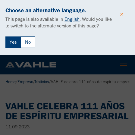
Choose an alternative language.
This page is also available in
English
.
Would you like
to switch to the alternate version of this page?
Yes
No
Home
/
Empresa
/
Noticias
/
VAHLE celebra 111 años de espíritu empresari
VAHLE CELEBRA 111 AÑOS
DE ESPÍRITU EMPRESARIAL
11.09.2023