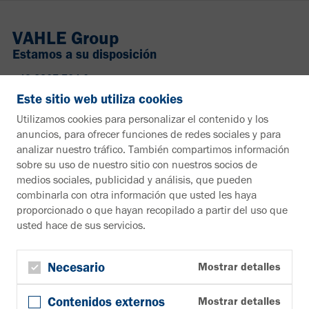
VAHLE Group
Estamos a su disposición
+49 2307 704-0
info@vahle.de
Este sitio web utiliza cookies
Paul Vahle GmbH & Co. KG
Utilizamos cookies para personalizar el contenido y los
Westicker Str. 52
anuncios, para ofrecer funciones de redes sociales y para
59174 Kamen
analizar nuestro tráfico. También compartimos información
Alemania
sobre su uso de nuestro sitio con nuestros socios de
medios sociales, publicidad y análisis, que pueden
¿Desea más información?
combinarla con otra información que usted les haya
proporcionado o que hayan recopilado a partir del uso que
Material informativo
usted hace de sus servicios.
A la zona de descargas
Boletín
Suscribirse al boletín de noticias
Necesario
Mostrar detalles
Síguenos en
Contenidos externos
Mostrar detalles