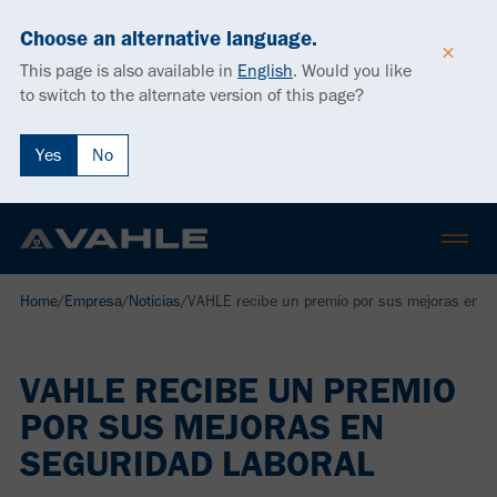
Choose an alternative language.
This page is also available in
English
.
Would you like
to switch to the alternate version of this page?
Yes
No
Home
/
Empresa
/
Noticias
/
VAHLE recibe un premio por sus mejoras en se
VAHLE RECIBE UN PREMIO
POR SUS MEJORAS EN
SEGURIDAD LABORAL