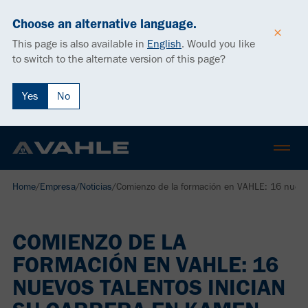
Choose an alternative language.
This page is also available in
English
.
Would you like
to switch to the alternate version of this page?
Yes
No
Home
/
Empresa
/
Noticias
/
Comienzo de la formación en VAHLE: 16 nuevos
COMIENZO DE LA
FORMACIÓN EN VAHLE: 16
NUEVOS TALENTOS INICIAN