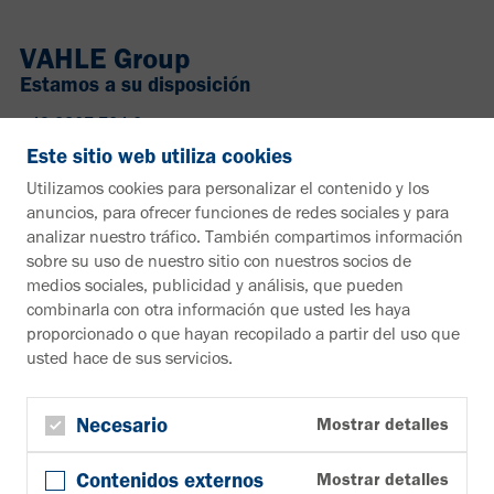
VAHLE Group
Estamos a su disposición
+49 2307 704-0
info@vahle.de
Este sitio web utiliza cookies
Paul Vahle GmbH & Co. KG
Utilizamos cookies para personalizar el contenido y los
Westicker Str. 52
anuncios, para ofrecer funciones de redes sociales y para
59174 Kamen
analizar nuestro tráfico. También compartimos información
Alemania
sobre su uso de nuestro sitio con nuestros socios de
medios sociales, publicidad y análisis, que pueden
¿Desea más información?
combinarla con otra información que usted les haya
proporcionado o que hayan recopilado a partir del uso que
Material informativo
usted hace de sus servicios.
A la zona de descargas
Boletín
Suscribirse al boletín de noticias
Necesario
Mostrar detalles
Síguenos en
Contenidos externos
Mostrar detalles