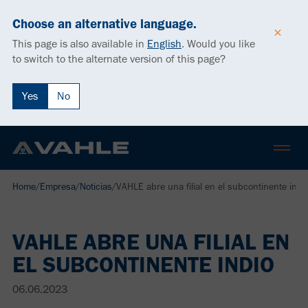
Choose an alternative language.
This page is also available in
English
.
Would you like
to switch to the alternate version of this page?
Yes
No
Home
/
Empresa
/
Noticias
/
VAHLE abre una filial en el subcontinente indi
VAHLE ABRE UNA FILIAL EN
EL SUBCONTINENTE INDIO
06.06.2023