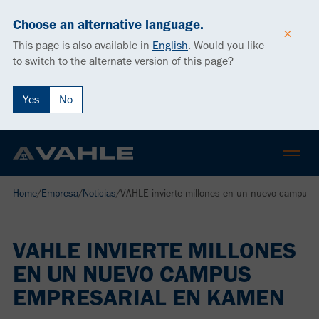
Choose an alternative language.
This page is also available in
English
.
Would you like
to switch to the alternate version of this page?
Yes
No
Home
/
Empresa
/
Noticias
/
VAHLE invierte millones en un nuevo campus 
VAHLE INVIERTE MILLONES
EN UN NUEVO CAMPUS
EMPRESARIAL EN KAMEN