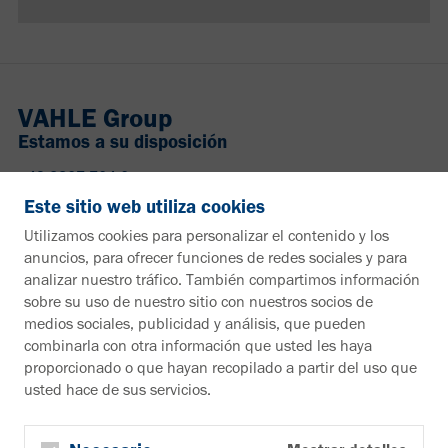
VAHLE Group
Estamos a su disposición
+49 2307 704-0
info@vahle.de
Este sitio web utiliza cookies
Paul Vahle GmbH & Co. KG
Utilizamos cookies para personalizar el contenido y los
Westicker Str. 52
anuncios, para ofrecer funciones de redes sociales y para
59174 Kamen
analizar nuestro tráfico. También compartimos información
Alemania
sobre su uso de nuestro sitio con nuestros socios de
medios sociales, publicidad y análisis, que pueden
¿Desea más información?
combinarla con otra información que usted les haya
proporcionado o que hayan recopilado a partir del uso que
Material informativo
usted hace de sus servicios.
A la zona de descargas
Boletín
Suscribirse al boletín de noticias