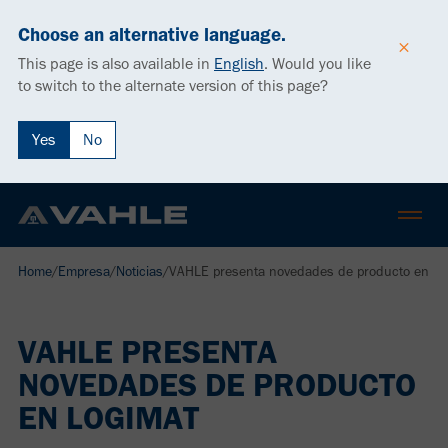
Choose an alternative language.
This page is also available in
English
.
Would you like
to switch to the alternate version of this page?
Yes
No
Home
/
Empresa
/
Noticias
/
VAHLE presenta novedades de producto en L
VAHLE PRESENTA
NOVEDADES DE PRODUCTO
EN LOGIMAT